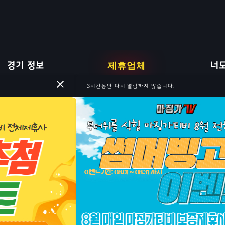
경기 정보
너
제휴업체
3시간동안 다시 열람하지 않습니다.
이달의 이벤트
마징가티비 X 전체제휴사📱빙고 이벤트 ✦8월 EVENT✦
마징가 X 전체제휴사 빙고 한줄 맞추면 포인트와 배민깊티가 쏟아진다!!
마징가티비 X 전체제휴사🎰슬롯추첨 이벤트 ✦8월 EVENT✦
마징가 X 전체제휴사 매주 상금 100만!! 총 상금 400만!! 참여하는 자만이 당첨된다 !!
[ 무료 카지노 토너먼트 ]
참가비X. 매주 상금지급 ! 마징가회원 누구나 참여가
마징가티비 X 비스포크 총상금 200만!! 카지노 실력 뽐내고 상금 받아가자!!
마징가티비 콜라보 :
전체 제휴사
[8월이벤트 보러가기]
징가 전광판