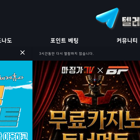
도나도
포인트 베팅
커뮤니티
3시간동안 다시 열람하지 않습니다.
마징가TV 이용 
[공지] 마징가티비 포인트 사용방법 및 기준
마징가 포인트 이용방법을 확인하세요 !
[공지] 마징가티비 포인트 기프티콘 교환 이
마징가포인트로 깊티교환해 이용해보세요 !
능
[공지] 마징가티비를 처음 방문하신 분들께
마징가티비를 처음방문하신분들 필독 !